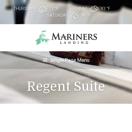
THURSDAY
77 °
F
FRIDAY
93 °
F
SATURDAY
96 °
F
Single Page Menu
Regent Suite